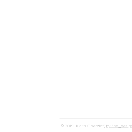
© 2019 Judith Goetzloff,
by fine_design