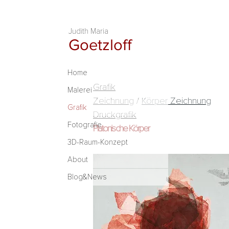
Judith Maria
Goetzloff
Home
Grafik
Malerei
Zeichnung
/
Körper Zeichnung
Grafik
Druckgrafik
Fotografie
Platonische Körper
3D-Raum-Konzept
About
Blog&News